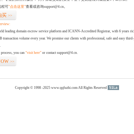
流程可
“点击这里”
查看或咨询support@4.cn。
购买
>>
erview:
orld leading domain escrow service platform and ICANN-Accredited Registrar, with 6 years ri
 transaction volume every year. We promise our clients with professional, safe and easy third-
.
d process, you can
“visit here”
or contact support@4.cn.
NOW
>>
Copyright © 1998 -2025 www.qqfuzhi.com All Rights Reserved
51La