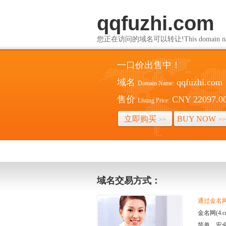
qqfuzhi.com
您正在访问的域名可以转让!This domain name i
一口价出售中！
域名
qqfuzhi.com
Domain Name:
售价
CNY 22097.0
Listing Price:
立即购买
BUY NOW
>>
>>
域名交易方式：
通过金名网(
金名网(4
简单、安