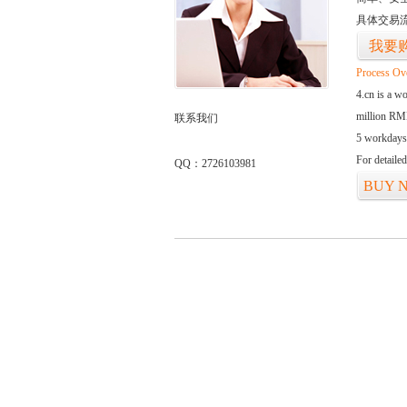
具体交易
我要
Process Ov
4.cn is a w
million RMB
联系我们
5 workdays
For detaile
QQ：2726103981
BUY 