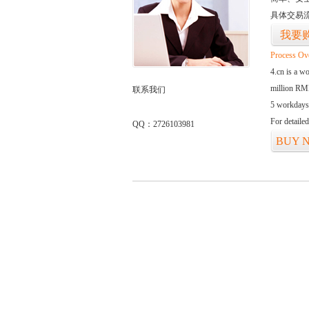
具体交易
我要
Process Ov
4.cn is a w
million RMB
联系我们
5 workdays
For detaile
QQ：2726103981
BUY 