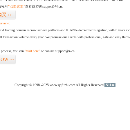
流程可
“点击这里”
查看或咨询support@4.cn。
购买
>>
erview:
orld leading domain escrow service platform and ICANN-Accredited Registrar, with 6 years ri
 transaction volume every year. We promise our clients with professional, safe and easy third-
.
d process, you can
“visit here”
or contact support@4.cn.
NOW
>>
Copyright © 1998 -2025 www.qqfuzhi.com All Rights Reserved
51La