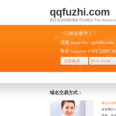
qqfuzhi.com
您正在访问的域名可以转让!This domain name i
一口价出售中！
域名
qqfuzhi.com
Domain Name:
售价
CNY 22097.0
Listing Price:
立即购买
BUY NOW
>>
>>
域名交易方式：
通过金名网(
金名网(4
简单、安