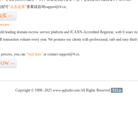
流程可
“点击这里”
查看或咨询support@4.cn。
购买
>>
erview:
orld leading domain escrow service platform and ICANN-Accredited Registrar, with 6 years ri
 transaction volume every year. We promise our clients with professional, safe and easy third-
.
d process, you can
“visit here”
or contact support@4.cn.
NOW
>>
Copyright © 1998 -2025 www.qqfuzhi.com All Rights Reserved
51La