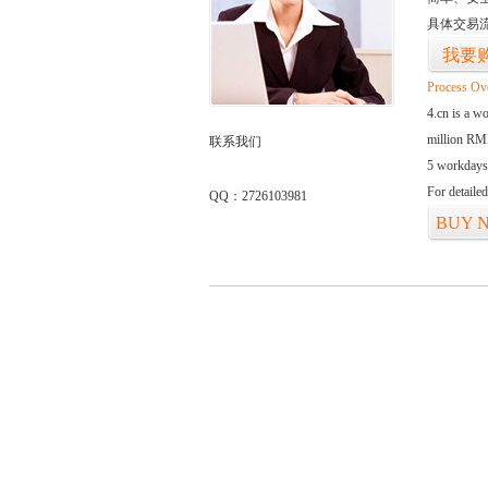
具体交易
我要
Process Ov
4.cn is a w
million RMB
联系我们
5 workdays
For detaile
QQ：2726103981
BUY 