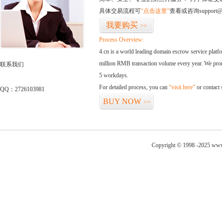
具体交易流程可
“点击这里”
查看或咨询support@
我要购买
>>
Process Overview:
4.cn is a world leading domain escrow service plat
million RMB transaction volume every year. We promi
联系我们
5 workdays.
For detailed process, you can
“visit here”
or contact
QQ：2726103981
BUY NOW
>>
Copyright © 1998 -2025 www