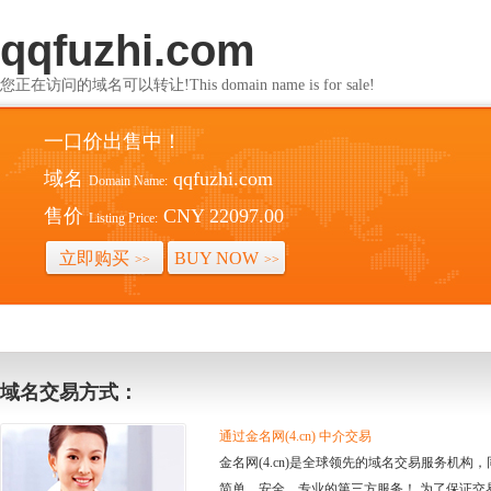
qqfuzhi.com
您正在访问的域名可以转让!This domain name is for sale!
一口价出售中！
域名
qqfuzhi.com
Domain Name:
售价
CNY 22097.00
Listing Price:
立即购买
BUY NOW
>>
>>
域名交易方式：
通过金名网(4.cn) 中介交易
金名网(4.cn)是全球领先的域名交易服务机
简单、安全、专业的第三方服务！ 为了保证交